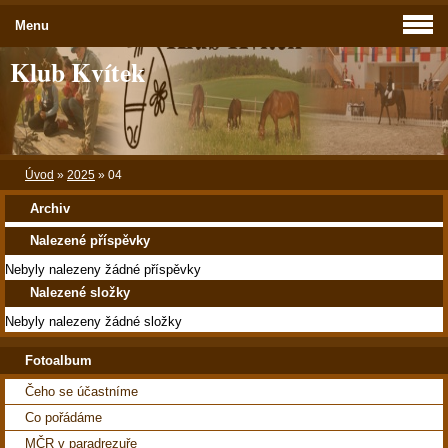
Menu
Klub Kvítek
Úvod
»
2025
»
04
Archiv
Nalezené příspěvky
Nebyly nalezeny žádné příspěvky
Nalezené složky
Nebyly nalezeny žádné složky
Fotoalbum
Čeho se účastníme
Co pořádáme
MČR v paradrezuře